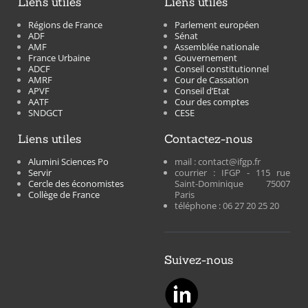
liens utiles
liens utiles
Régions de France
Parlement européen
ADF
Sénat
AMF
Assemblée nationale
France Urbaine
Gouvernement
ADCF
Conseil constitutionnel
AMRF
Cour de Cassation
APVF
Conseil d’Etat
AATF
Cour des comptes
SNDGCT
CESE
liens utiles
contactez-nous
Alumini Sciences Po
mail : contact@ifgp.fr
Servir
courrier : IFGP - 115 rue
Cercle des économistes
Saint-Dominique 75007
Collège de France
Paris
téléphone : 06 27 20 25 20
suivez-nous