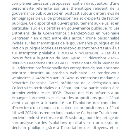
complémentaires sont proposées : soit en direct autour d’une
personnalité référente sur une thématique relevant de la
gouvernance publique soit en postcast autour d’interviews de
témoignages d’élus, de professionnels et d’experts de l’action
publique. Ce dispositif est ouvert gratuitement aux élus, et en
particulier aux élus certifiés en gouvernance publique. 1) Les
Entretiens de la Gouvernance : Rendez-Vous en webinaire
S’entretenir en direct entre élus autour d’une personnalité
invitée sur les thématiques de la gouvernance publique et de
l’action publique locale.Ces rendez-vous sont ouverts aux élus
sur inscription préalable. PROCHAIN WEBINAIRE » Les élus
locaux face à la gestion de l’eau »jeudi 11 décembre 2025 –
8h00-9h00Madame Estelle GRELIERPrésidente de la Saur et de
la Fédération professionnelle des entreprises de l’eauancienne
ministre S’inscrire au prochain webinaire Les rendez-vous
webinaires 2024/2025 9 avril 2024Nous remercions madame la
Sénatrice Françoise Gatel, présidente de la délégation aux
Collectivités territoriales du Sénat, pour sa participation à ce
premier webinaire de l’IFGP. Chacun des élus présents a pu
échanger librement avec elle sur les propositions que le Sénat
vient d’adopter à l’unanimité sur l’évolution des conditions
d’exercice d’un mandat. consulter les propositions du Sénat
16 avril 2024Nous remercions madame Catherine Trautmann,
ancienne ministre et maire de Strasbourg, pour le partage de
son analyse sur les évolutions qualitative du processus de
décision publique grâce à l’association des citoyens, et ce