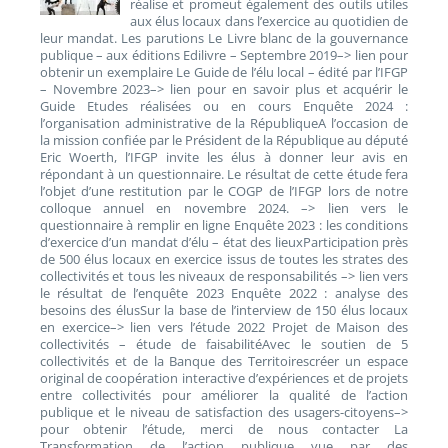
réalise et promeut également des outils utiles
aux élus locaux dans l’exercice au quotidien de
leur mandat. Les parutions Le Livre blanc de la gouvernance
publique – aux éditions Edilivre – Septembre 2019–> lien pour
obtenir un exemplaire Le Guide de l’élu local – édité par l’IFGP
– Novembre 2023–> lien pour en savoir plus et acquérir le
Guide Etudes réalisées ou en cours Enquête 2024 :
l’organisation administrative de la RépubliqueA l’occasion de
la mission confiée par le Président de la République au député
Eric Woerth, l’IFGP invite les élus à donner leur avis en
répondant à un questionnaire. Le résultat de cette étude fera
l’objet d’une restitution par le COGP de l’IFGP lors de notre
colloque annuel en novembre 2024. –> lien vers le
questionnaire à remplir en ligne Enquête 2023 : les conditions
d’exercice d’un mandat d’élu – état des lieuxParticipation près
de 500 élus locaux en exercice issus de toutes les strates des
collectivités et tous les niveaux de responsabilités –> lien vers
le résultat de l’enquête 2023 Enquête 2022 : analyse des
besoins des élusSur la base de l’interview de 150 élus locaux
en exercice–> lien vers l’étude 2022 Projet de Maison des
collectivités – étude de faisabilitéAvec le soutien de 5
collectivités et de la Banque des Territoirescréer un espace
original de coopération interactive d’expériences et de projets
entre collectivités pour améliorer la qualité de l’action
publique et le niveau de satisfaction des usagers-citoyens–>
pour obtenir l’étude, merci de nous contacter La
Transformation de l’action publique vue par des