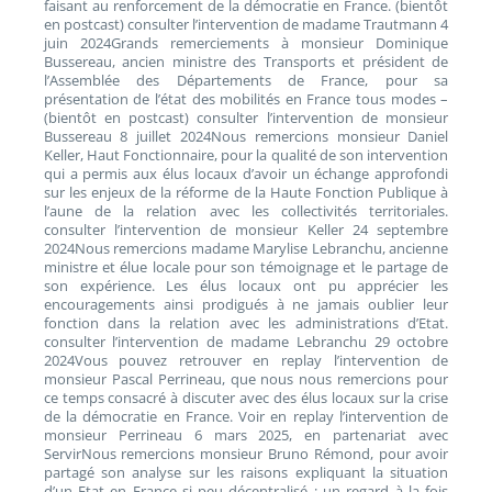
faisant au renforcement de la démocratie en France. (bientôt
en postcast) consulter l’intervention de madame Trautmann 4
juin 2024Grands remerciements à monsieur Dominique
Bussereau, ancien ministre des Transports et président de
l’Assemblée des Départements de France, pour sa
présentation de l’état des mobilités en France tous modes –
(bientôt en postcast) consulter l’intervention de monsieur
Bussereau 8 juillet 2024Nous remercions monsieur Daniel
Keller, Haut Fonctionnaire, pour la qualité de son intervention
qui a permis aux élus locaux d’avoir un échange approfondi
sur les enjeux de la réforme de la Haute Fonction Publique à
l’aune de la relation avec les collectivités territoriales.
consulter l’intervention de monsieur Keller 24 septembre
2024Nous remercions madame Marylise Lebranchu, ancienne
ministre et élue locale pour son témoignage et le partage de
son expérience. Les élus locaux ont pu apprécier les
encouragements ainsi prodigués à ne jamais oublier leur
fonction dans la relation avec les administrations d’Etat.
consulter l’intervention de madame Lebranchu 29 octobre
2024Vous pouvez retrouver en replay l’intervention de
monsieur Pascal Perrineau, que nous nous remercions pour
ce temps consacré à discuter avec des élus locaux sur la crise
de la démocratie en France. Voir en replay l’intervention de
monsieur Perrineau 6 mars 2025, en partenariat avec
ServirNous remercions monsieur Bruno Rémond, pour avoir
partagé son analyse sur les raisons expliquant la situation
d’un Etat en France si peu décentralisé : un regard à la fois