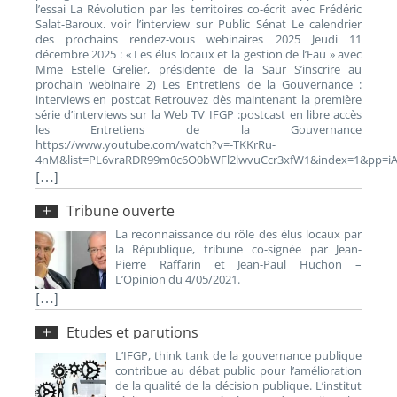
l’essai La Révolution par les territoires co-écrit avec Frédéric
Salat-Baroux. voir l’interview sur Public Sénat Le calendrier
des prochains rendez-vous webinaires 2025 Jeudi 11
décembre 2025 : « Les élus locaux et la gestion de l’Eau » avec
Mme Estelle Grelier, présidente de la Saur S’inscrire au
prochain webinaire 2) Les Entretiens de la Gouvernance :
interviews en postcat Retrouvez dès maintenant la première
série d’interviews sur la Web TV IFGP :postcast en libre accès
les Entretiens de la Gouvernance
https://www.youtube.com/watch?v=-TKKrRu-
4nM&list=PL6vraRDR99m0c6O0bWFl2lwvuCcr3xfW1&index=1&pp=i
[…]
Tribune ouverte
La reconnaissance du rôle des élus locaux par
la République, tribune co-signée par Jean-
Pierre Raffarin et Jean-Paul Huchon –
L’Opinion du 4/05/2021.
[…]
Etudes et parutions
L’IFGP, think tank de la gouvernance publique
contribue au débat public pour l’amélioration
de la qualité de la décision publique. L’institut