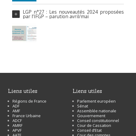
LGP n°27 : Les nouveautés 2024 proposées
par l’IFGP – parution avril/mai
liens utiles
liens utiles
Régions de France
Parlement européen
ADF
Sénat
AMF
Assemblée nationale
France Urbaine
Gouvernement
ADCF
Conseil constitutionnel
AMRF
Cour de Cassation
APVF
Conseil d’Etat
AATF
Cour des comptes