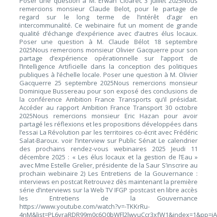
Poser une question à M. Erwan Cloarec 3 juillet 2025Nous
remercions monsieur Claude Belot, pour le partage de
regard sur le long terme de l’intérêt d’agir en
intercommunalité. Ce webinaire fut un moment de grande
qualité d’échange d’expérience avec d’autres élus locaux.
Poser une question à M. Claude Bélot 18 septembre
2025Nous remercions monsieur Olivier Gacquerre pour son
partage d’expérience opérationnelle sur l’apport de
l’Intelligence Artificielle dans la conception des politiques
publiques à l’échelle locale. Poser une question à M. Olivier
Gacquerre 25 septembre 2025Nous remercions monsieur
Dominique Bussereau pour son exposé des conclusions de
la conférence Ambition France Transports qu’il présidait.
Accéder au rapport Ambition France Transport 30 octobre
2025Nous remercions monsieur Eric Hazan pour avoir
partagé les réflexions et les propositions développées dans
l’essai La Révolution par les territoires co-écrit avec Frédéric
Salat-Baroux. voir l’interview sur Public Sénat Le calendrier
des prochains rendez-vous webinaires 2025 Jeudi 11
décembre 2025 : « Les élus locaux et la gestion de l’Eau »
avec Mme Estelle Grelier, présidente de la Saur S’inscrire au
prochain webinaire 2) Les Entretiens de la Gouvernance :
interviews en postcat Retrouvez dès maintenant la première
série d’interviews sur la Web TV IFGP :postcast en libre accès
les Entretiens de la Gouvernance
https://www.youtube.com/watch?v=-TKKrRu-
4nM&list=PL6vraRDR99m0c6O0bWFl2lwvuCcr3xfW1&index=1&pp=i