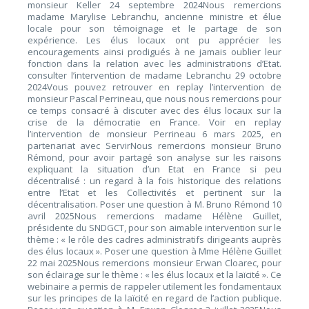
monsieur Keller 24 septembre 2024Nous remercions
madame Marylise Lebranchu, ancienne ministre et élue
locale pour son témoignage et le partage de son
expérience. Les élus locaux ont pu apprécier les
encouragements ainsi prodigués à ne jamais oublier leur
fonction dans la relation avec les administrations d’Etat.
consulter l’intervention de madame Lebranchu 29 octobre
2024Vous pouvez retrouver en replay l’intervention de
monsieur Pascal Perrineau, que nous nous remercions pour
ce temps consacré à discuter avec des élus locaux sur la
crise de la démocratie en France. Voir en replay
l’intervention de monsieur Perrineau 6 mars 2025, en
partenariat avec ServirNous remercions monsieur Bruno
Rémond, pour avoir partagé son analyse sur les raisons
expliquant la situation d’un Etat en France si peu
décentralisé : un regard à la fois historique des relations
entre l’Etat et les Collectivités et pertinent sur la
décentralisation. Poser une question à M. Bruno Rémond 10
avril 2025Nous remercions madame Hélène Guillet,
présidente du SNDGCT, pour son aimable intervention sur le
thème : « le rôle des cadres administratifs dirigeants auprès
des élus locaux ». Poser une question à Mme Hélène Guillet
22 mai 2025Nous remercions monsieur Erwan Cloarec, pour
son éclairage sur le thème : « les élus locaux et la laïcité ». Ce
webinaire a permis de rappeler utilement les fondamentaux
sur les principes de la laïcité en regard de l’action publique.