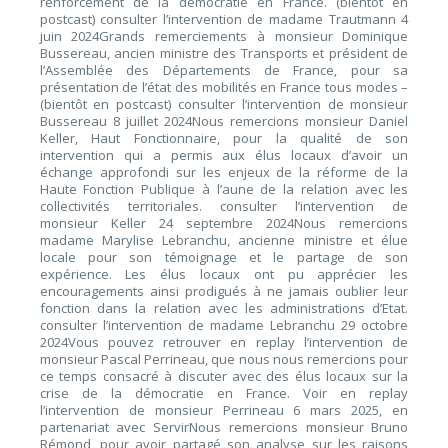
renforcement de la démocratie en France. (bientôt en
postcast) consulter l’intervention de madame Trautmann 4
juin 2024Grands remerciements à monsieur Dominique
Bussereau, ancien ministre des Transports et président de
l’Assemblée des Départements de France, pour sa
présentation de l’état des mobilités en France tous modes –
(bientôt en postcast) consulter l’intervention de monsieur
Bussereau 8 juillet 2024Nous remercions monsieur Daniel
Keller, Haut Fonctionnaire, pour la qualité de son
intervention qui a permis aux élus locaux d’avoir un
échange approfondi sur les enjeux de la réforme de la
Haute Fonction Publique à l’aune de la relation avec les
collectivités territoriales. consulter l’intervention de
monsieur Keller 24 septembre 2024Nous remercions
madame Marylise Lebranchu, ancienne ministre et élue
locale pour son témoignage et le partage de son
expérience. Les élus locaux ont pu apprécier les
encouragements ainsi prodigués à ne jamais oublier leur
fonction dans la relation avec les administrations d’Etat.
consulter l’intervention de madame Lebranchu 29 octobre
2024Vous pouvez retrouver en replay l’intervention de
monsieur Pascal Perrineau, que nous nous remercions pour
ce temps consacré à discuter avec des élus locaux sur la
crise de la démocratie en France. Voir en replay
l’intervention de monsieur Perrineau 6 mars 2025, en
partenariat avec ServirNous remercions monsieur Bruno
Rémond, pour avoir partagé son analyse sur les raisons