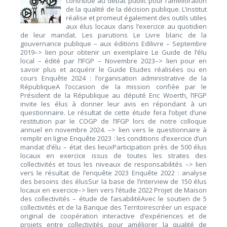
contribue au débat public pour l’amélioration
de la qualité de la décision publique. L’institut
réalise et promeut également des outils utiles
aux élus locaux dans l’exercice au quotidien
de leur mandat. Les parutions Le Livre blanc de la
gouvernance publique – aux éditions Edilivre – Septembre
2019–> lien pour obtenir un exemplaire Le Guide de l’élu
local – édité par l’IFGP – Novembre 2023–> lien pour en
savoir plus et acquérir le Guide Etudes réalisées ou en
cours Enquête 2024 : l’organisation administrative de la
RépubliqueA l’occasion de la mission confiée par le
Président de la République au député Eric Woerth, l’IFGP
invite les élus à donner leur avis en répondant à un
questionnaire. Le résultat de cette étude fera l’objet d’une
restitution par le COGP de l’IFGP lors de notre colloque
annuel en novembre 2024. –> lien vers le questionnaire à
remplir en ligne Enquête 2023 : les conditions d’exercice d’un
mandat d’élu – état des lieuxParticipation près de 500 élus
locaux en exercice issus de toutes les strates des
collectivités et tous les niveaux de responsabilités –> lien
vers le résultat de l’enquête 2023 Enquête 2022 : analyse
des besoins des élusSur la base de l’interview de 150 élus
locaux en exercice–> lien vers l’étude 2022 Projet de Maison
des collectivités – étude de faisabilitéAvec le soutien de 5
collectivités et de la Banque des Territoirescréer un espace
original de coopération interactive d’expériences et de
projets entre collectivités pour améliorer la qualité de