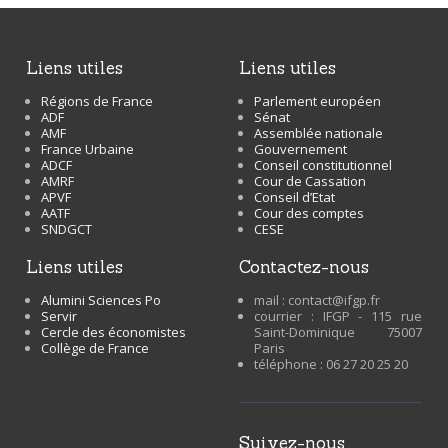
liens utiles
liens utiles
Régions de France
Parlement européen
ADF
Sénat
AMF
Assemblée nationale
France Urbaine
Gouvernement
ADCF
Conseil constitutionnel
AMRF
Cour de Cassation
APVF
Conseil d’Etat
AATF
Cour des comptes
SNDGCT
CESE
liens utiles
contactez-nous
Alumini Sciences Po
mail : contact@ifgp.fr
Servir
courrier : IFGP - 115 rue
Cercle des économistes
Saint-Dominique 75007
Collège de France
Paris
téléphone : 06 27 20 25 20
suivez-nous