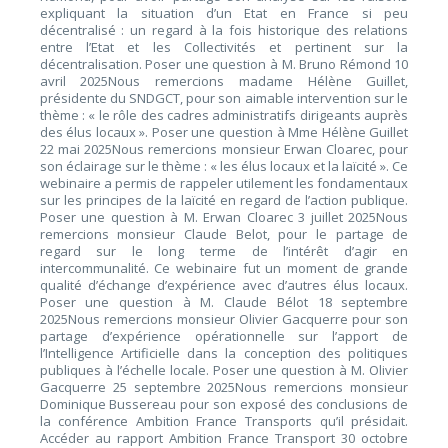
expliquant la situation d’un Etat en France si peu
décentralisé : un regard à la fois historique des relations
entre l’Etat et les Collectivités et pertinent sur la
décentralisation. Poser une question à M. Bruno Rémond 10
avril 2025Nous remercions madame Hélène Guillet,
présidente du SNDGCT, pour son aimable intervention sur le
thème : « le rôle des cadres administratifs dirigeants auprès
des élus locaux ». Poser une question à Mme Hélène Guillet
22 mai 2025Nous remercions monsieur Erwan Cloarec, pour
son éclairage sur le thème : « les élus locaux et la laïcité ». Ce
webinaire a permis de rappeler utilement les fondamentaux
sur les principes de la laïcité en regard de l’action publique.
Poser une question à M. Erwan Cloarec 3 juillet 2025Nous
remercions monsieur Claude Belot, pour le partage de
regard sur le long terme de l’intérêt d’agir en
intercommunalité. Ce webinaire fut un moment de grande
qualité d’échange d’expérience avec d’autres élus locaux.
Poser une question à M. Claude Bélot 18 septembre
2025Nous remercions monsieur Olivier Gacquerre pour son
partage d’expérience opérationnelle sur l’apport de
l’Intelligence Artificielle dans la conception des politiques
publiques à l’échelle locale. Poser une question à M. Olivier
Gacquerre 25 septembre 2025Nous remercions monsieur
Dominique Bussereau pour son exposé des conclusions de
la conférence Ambition France Transports qu’il présidait.
Accéder au rapport Ambition France Transport 30 octobre