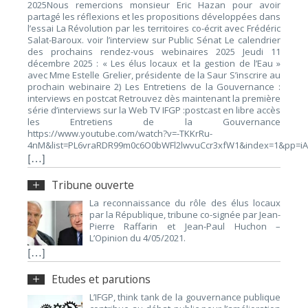
2025Nous remercions monsieur Eric Hazan pour avoir
partagé les réflexions et les propositions développées dans
l’essai La Révolution par les territoires co-écrit avec Frédéric
Salat-Baroux. voir l’interview sur Public Sénat Le calendrier
des prochains rendez-vous webinaires 2025 Jeudi 11
décembre 2025 : « Les élus locaux et la gestion de l’Eau »
avec Mme Estelle Grelier, présidente de la Saur S’inscrire au
prochain webinaire 2) Les Entretiens de la Gouvernance :
interviews en postcat Retrouvez dès maintenant la première
série d’interviews sur la Web TV IFGP :postcast en libre accès
les Entretiens de la Gouvernance
https://www.youtube.com/watch?v=-TKKrRu-
4nM&list=PL6vraRDR99m0c6O0bWFl2lwvuCcr3xfW1&index=1&pp=i
[…]
Tribune ouverte
La reconnaissance du rôle des élus locaux
par la République, tribune co-signée par Jean-
Pierre Raffarin et Jean-Paul Huchon –
L’Opinion du 4/05/2021.
[…]
Etudes et parutions
L’IFGP, think tank de la gouvernance publique