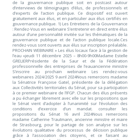
de la gouvernance publique soit en postcast autour
d’interviews de témoignages d’élus, de professionnels et
d’experts de l’action publique. Ce dispositif est ouvert
gratuitement aux élus, et en particulier aux élus certifiés en
gouvernance publique. 1) Les Entretiens de la Gouvernance
: Rendez-Vous en webinaire S’entretenir en direct entre élus
autour d’une personnalité invitée sur les thématiques de la
gouvernance publique et de l’action publique locale.Ces
rendez-vous sont ouverts aux élus sur inscription préalable.
PROCHAIN WEBINAIRE » Les élus locaux face à la gestion de
l’eau »jeudi 11 décembre 2025 – 8h00-9h00Madame Estelle
GRELIERPrésidente de la Saur et de la Fédération
professionnelle des entreprises de l’eauancienne ministre
S’inscrire au prochain webinaire Les rendez-vous
webinaires 2024/2025 9 avril 2024Nous remercions madame
la Sénatrice Françoise Gatel, présidente de la délégation
aux Collectivités territoriales du Sénat, pour sa participation
à ce premier webinaire de l’IFGP. Chacun des élus présents
a pu échanger librement avec elle sur les propositions que
le Sénat vient d’adopter à l’unanimité sur l’évolution des
conditions d’exercice d’un mandat. consulter les
propositions du Sénat 16 avril 2024Nous remercions
madame Catherine Trautmann, ancienne ministre et maire
de Strasbourg, pour le partage de son analyse sur les
évolutions qualitative du processus de décision publique
grâce à l’association des citoyens, et ce faisant au