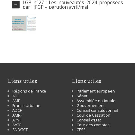
LGP n°27 : Les nouveautés 2024 proposées
par l’IFGP – parution avril/mai
liens utiles
liens utiles
Régions de France
Parlement européen
ADF
Sénat
AMF
Assemblée nationale
France Urbaine
Gouvernement
ADCF
Conseil constitutionnel
AMRF
Cour de Cassation
APVF
Conseil d’Etat
AATF
Cour des comptes
SNDGCT
CESE