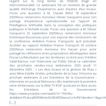
regard sur le long terme de l’intérêt d’agir en
intercommunalité. Ce webinaire fut un moment de grande
qualité d’échange d’expérience avec d’autres élus locaux.
Poser une question à M. Claude Bélot 18 septembre
2025Nous remercions monsieur Olivier Gacquerre pour son
partage d’expérience opérationnelle sur l’apport de
l’Intelligence Artificielle dans la conception des politiques
publiques à l’échelle locale. Poser une question à M. Olivier
Gacquerre 25 septembre 2025Nous remercions monsieur
Dominique Bussereau pour son exposé des conclusions de
la conférence Ambition France Transports qu’il présidait.
Accéder au rapport Ambition France Transport 30 octobre
2025Nous remercions monsieur Eric Hazan pour avoir
partagé les réflexions et les propositions développées dans
l’essai La Révolution par les territoires co-écrit avec Frédéric
Salat-Baroux. voir l’interview sur Public Sénat Le calendrier
des prochains rendez-vous webinaires 2025 Jeudi 11
décembre 2025 : « Les élus locaux et la gestion de l’Eau »
avec Mme Estelle Grelier, présidente de la Saur S’inscrire au
prochain webinaire 2) Les Entretiens de la Gouvernance :
interviews en postcat Retrouvez dès maintenant la première
série d’interviews sur la Web TV IFGP :postcast en libre accès
les Entretiens de la Gouvernance
https://www.youtube.com/watch?v=-TKKrRu-
4nM&list=PL6vraRDR99m0c6O0bWFl2lwvuCcr3xfW1&index=1&pp=i
[…]