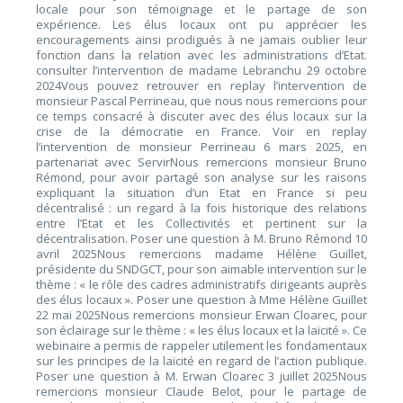
locale pour son témoignage et le partage de son
expérience. Les élus locaux ont pu apprécier les
encouragements ainsi prodigués à ne jamais oublier leur
fonction dans la relation avec les administrations d’Etat.
consulter l’intervention de madame Lebranchu 29 octobre
2024Vous pouvez retrouver en replay l’intervention de
monsieur Pascal Perrineau, que nous nous remercions pour
ce temps consacré à discuter avec des élus locaux sur la
crise de la démocratie en France. Voir en replay
l’intervention de monsieur Perrineau 6 mars 2025, en
partenariat avec ServirNous remercions monsieur Bruno
Rémond, pour avoir partagé son analyse sur les raisons
expliquant la situation d’un Etat en France si peu
décentralisé : un regard à la fois historique des relations
entre l’Etat et les Collectivités et pertinent sur la
décentralisation. Poser une question à M. Bruno Rémond 10
avril 2025Nous remercions madame Hélène Guillet,
présidente du SNDGCT, pour son aimable intervention sur le
thème : « le rôle des cadres administratifs dirigeants auprès
des élus locaux ». Poser une question à Mme Hélène Guillet
22 mai 2025Nous remercions monsieur Erwan Cloarec, pour
son éclairage sur le thème : « les élus locaux et la laïcité ». Ce
webinaire a permis de rappeler utilement les fondamentaux
sur les principes de la laïcité en regard de l’action publique.
Poser une question à M. Erwan Cloarec 3 juillet 2025Nous
remercions monsieur Claude Belot, pour le partage de