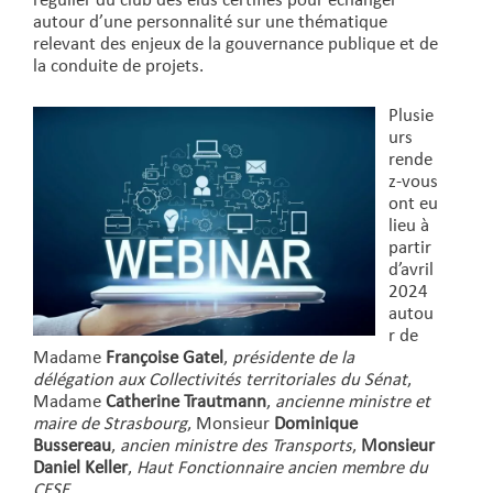
régulier du club des élus certifiés pour échanger
autour d’une personnalité sur une thématique
relevant des enjeux de la gouvernance publique et de
la conduite de projets.
Plusie
urs
rende
z-vous
ont eu
lieu à
partir
d’avril
2024
autou
r de
Madame
Françoise Gatel
,
présidente de la
délégation aux Collectivités territoriales du Sénat
,
Madame
Catherine Trautmann
,
ancienne ministre et
maire de Strasbourg
, Monsieur
Dominique
Bussereau
,
ancien ministre des Transports
,
Monsieur
Daniel Keller
,
Haut Fonctionnaire ancien membre du
CESE
.