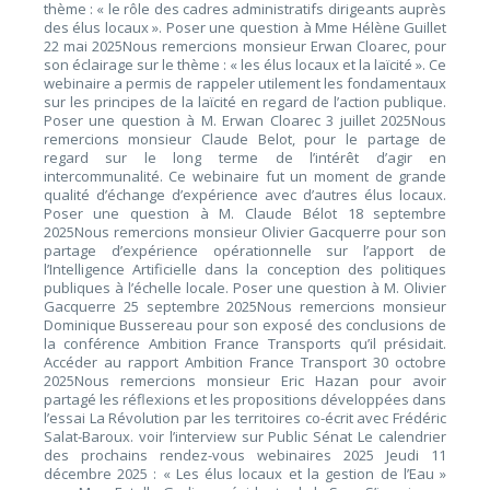
thème : « le rôle des cadres administratifs dirigeants auprès
des élus locaux ». Poser une question à Mme Hélène Guillet
22 mai 2025Nous remercions monsieur Erwan Cloarec, pour
son éclairage sur le thème : « les élus locaux et la laïcité ». Ce
webinaire a permis de rappeler utilement les fondamentaux
sur les principes de la laïcité en regard de l’action publique.
Poser une question à M. Erwan Cloarec 3 juillet 2025Nous
remercions monsieur Claude Belot, pour le partage de
regard sur le long terme de l’intérêt d’agir en
intercommunalité. Ce webinaire fut un moment de grande
qualité d’échange d’expérience avec d’autres élus locaux.
Poser une question à M. Claude Bélot 18 septembre
2025Nous remercions monsieur Olivier Gacquerre pour son
partage d’expérience opérationnelle sur l’apport de
l’Intelligence Artificielle dans la conception des politiques
publiques à l’échelle locale. Poser une question à M. Olivier
Gacquerre 25 septembre 2025Nous remercions monsieur
Dominique Bussereau pour son exposé des conclusions de
la conférence Ambition France Transports qu’il présidait.
Accéder au rapport Ambition France Transport 30 octobre
2025Nous remercions monsieur Eric Hazan pour avoir
partagé les réflexions et les propositions développées dans
l’essai La Révolution par les territoires co-écrit avec Frédéric
Salat-Baroux. voir l’interview sur Public Sénat Le calendrier
des prochains rendez-vous webinaires 2025 Jeudi 11
décembre 2025 : « Les élus locaux et la gestion de l’Eau »