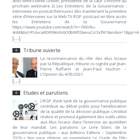
avec Mme Estelle Grelier, présidente de la Saur S’inscrire au
prochain webinaire 2) Les Entretiens de la Gouvernance :
interviews en postcat Retrouvez dès maintenant la première
série d’interviews sur la Web TV IFGP :postcast en libre accès
les Entretiens de la Gouvernance
https://www.youtube.com/watch?v=-TKKrRu-
4nM&list=PL6vraRDR99m0c6O0bWFl2lwvuCcr3xfW1&index=1&pp=i
[…]
Tribune ouverte
La reconnaissance du rôle des élus locaux
par la République, tribune co-signée par Jean-
Pierre Raffarin et Jean-Paul Huchon –
L’Opinion du 4/05/2021.
[…]
Etudes et parutions
L’IFGP, think tank de la gouvernance publique
contribue au débat public pour l’amélioration
de la qualité de la décision publique. L’institut
réalise et promeut également des outils utiles
aux élus locaux dans l’exercice au quotidien
de leur mandat. Les parutions Le Livre blanc de la
gouvernance publique – aux éditions Edilivre – Septembre
2019–> lien pour obtenir un exemplaire Le Guide de l’élu