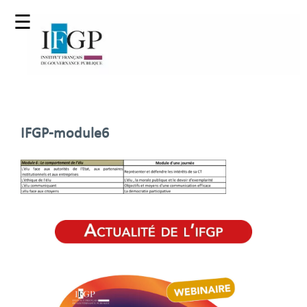
☰
IFGP-module6