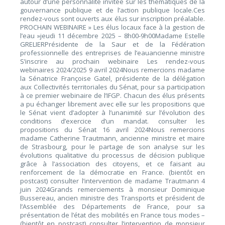
autour d’une personnalité invitée sur les thématiques de la
gouvernance publique et de l’action publique locale.Ces
rendez-vous sont ouverts aux élus sur inscription préalable.
PROCHAIN WEBINAIRE » Les élus locaux face à la gestion de
l’eau »jeudi 11 décembre 2025 – 8h00-9h00Madame Estelle
GRELIERPrésidente de la Saur et de la Fédération
professionnelle des entreprises de l’eauancienne ministre
S’inscrire au prochain webinaire Les rendez-vous
webinaires 2024/2025 9 avril 2024Nous remercions madame
la Sénatrice Françoise Gatel, présidente de la délégation
aux Collectivités territoriales du Sénat, pour sa participation
à ce premier webinaire de l’IFGP. Chacun des élus présents
a pu échanger librement avec elle sur les propositions que
le Sénat vient d’adopter à l’unanimité sur l’évolution des
conditions d’exercice d’un mandat. consulter les
propositions du Sénat 16 avril 2024Nous remercions
madame Catherine Trautmann, ancienne ministre et maire
de Strasbourg, pour le partage de son analyse sur les
évolutions qualitative du processus de décision publique
grâce à l’association des citoyens, et ce faisant au
renforcement de la démocratie en France. (bientôt en
postcast) consulter l’intervention de madame Trautmann 4
juin 2024Grands remerciements à monsieur Dominique
Bussereau, ancien ministre des Transports et président de
l’Assemblée des Départements de France, pour sa
présentation de l’état des mobilités en France tous modes –
(bientôt en postcast) consulter l’intervention de monsieur