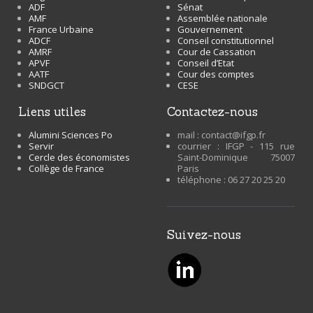
ADF
Sénat
AMF
Assemblée nationale
France Urbaine
Gouvernement
ADCF
Conseil constitutionnel
AMRF
Cour de Cassation
APVF
Conseil d’Etat
AATF
Cour des comptes
SNDGCT
CESE
liens utiles
contactez-nous
Alumini Sciences Po
mail : contact@ifgp.fr
Servir
courrier : IFGP - 115 rue
Cercle des économistes
Saint-Dominique 75007
Collège de France
Paris
téléphone : 06 27 20 25 20
suivez-nous